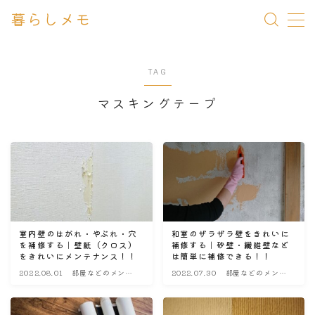
暮らしメモ
MENU
TAG
一条 家づくりメモ
マスキングテープ
メンテナンス Q&A
暮らしメモ
室内壁のはがれ・やぶれ・穴
和室のザラザラ壁をきれいに
を補修する｜壁紙（クロス）
補修する｜砂壁・繊維壁など
をきれいにメンテナンス！！
は簡単に補修できる！！
2022.08.01
部屋などのメンテ
2022.07.30
部屋などのメンテ
ナンス・改造
ナンス・改造