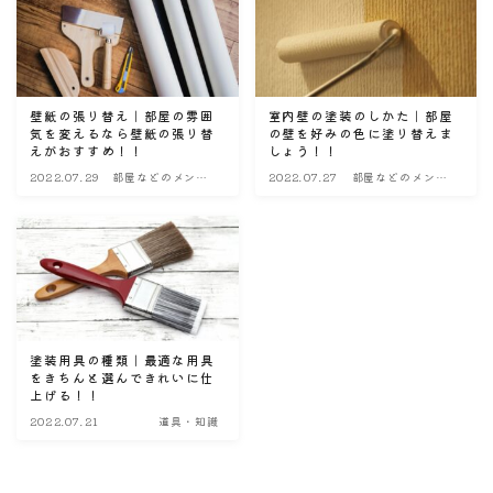
壁紙の張り替え｜部屋の雰囲
室内壁の塗装のしかた｜部屋
気を変えるなら壁紙の張り替
の壁を好みの色に塗り替えま
えがおすすめ！！
しょう！！
2022.07.29
部屋などのメンテ
2022.07.27
部屋などのメンテ
ナンス・改造
ナンス・改造
塗装用具の種類｜最適な用具
をきちんと選んできれいに仕
上げる！！
2022.07.21
道具・知識