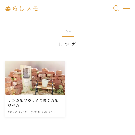
暮らしメモ
MENU
TAG
一条 家づくりメモ
レンガ
メンテナンス Q&A
暮らしメモ
レンガとブロックの敷き方と
積み方
2022.08.12
外まわりのメンテ
ナンス・改造