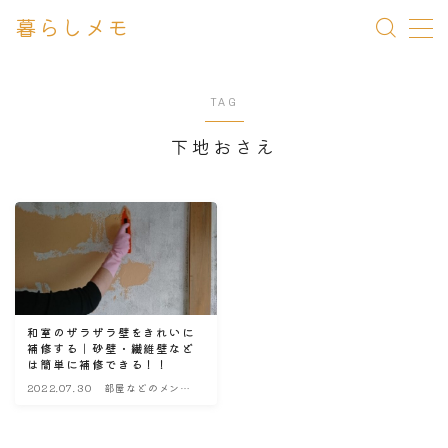
暮らしメモ
MENU
TAG
一条 家づくりメモ
下地おさえ
メンテナンス Q&A
暮らしメモ
和室のザラザラ壁をきれいに
補修する｜砂壁・繊維壁など
は簡単に補修できる！！
2022.07.30
部屋などのメンテ
ナンス・改造