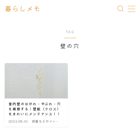
暮らしメモ
MENU
TAG
一条 家づくりメモ
壁の穴
メンテナンス Q&A
暮らしメモ
室内壁のはがれ・やぶれ・穴
を補修する｜壁紙（クロス）
をきれいにメンテナンス！！
2022.08.01
部屋などのメンテ
ナンス・改造