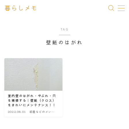
暮らしメモ
MENU
TAG
一条 家づくりメモ
壁紙のはがれ
メンテナンス Q&A
暮らしメモ
室内壁のはがれ・やぶれ・穴
を補修する｜壁紙（クロス）
をきれいにメンテナンス！！
2022.08.01
部屋などのメンテ
ナンス・改造