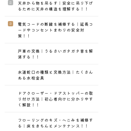
天井から物を吊るす｜安全に吊り下げ
るために天井の構造を理解する！！
電気コードの断線を補修する｜延長コ
ードやコンセントまわりの安全対
策！！
戸車の交換｜うるさいガタガタ音を解
消する！！
水道蛇口の種類と交換方法｜たくさん
ある水栓金具
ドアクローザー・ドアストッパーの取
り付け方法｜初心者向けに分かりやす
く解説！！
フローリングのキズ・へこみを補修す
る｜床をきちんとメンテナンス！！