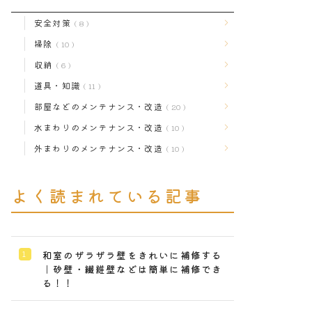
安全対策
8
掃除
10
収納
6
道具・知識
11
部屋などのメンテナンス・改造
20
水まわりのメンテナンス・改造
10
外まわりのメンテナンス・改造
10
よく読まれている記事
和室のザラザラ壁をきれいに補修する
｜砂壁・繊維壁などは簡単に補修でき
る！！