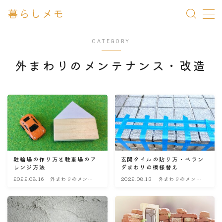
暮らしメモ
MENU
CATEGORY
外まわりのメンテナンス・改造
一条 家づくりメモ
メンテナンス Q&A
暮らしメモ
駐輪場の作り方と駐車場のア
玄関タイルの貼り方・ベラン
レンジ方法
ダまわりの模様替え
2022.08.16
外まわりのメンテ
2022.08.13
外まわりのメンテ
ナンス・改造
ナンス・改造