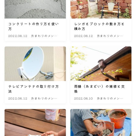
コンクリートの作り方と使い
レンガとブロックの敷き方と
方
積み方
2022.08.12
外まわりのメンテ
2022.08.12
外まわりのメンテ
ナンス・改造
ナンス・改造
テレビアンテナの取り付け方
雨樋（あまどい）の補修と交
法
換
2022.08.12
外まわりのメンテ
2022.08.10
外まわりのメンテ
ナンス・改造
ナンス・改造