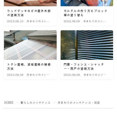
ウッドデッキなどの屋外木部
モルタルの作り方とブロック
の塗装方法
塀の塗り替え
2022.08.10
外まわりのメンテ
2022.08.09
外まわりのメンテ
ナンス・改造
ナンス・改造
トタン屋根、波板屋根の補修
門扉・フェンス・シャッタ
方法
ー・雨戸の塗装方法
2022.08.09
外まわりのメンテ
2022.08.08
外まわりのメンテ
ナンス・改造
ナンス・改造
HOME
暮らしのメンテナンス
外まわりのメンテナンス・改造
＞
＞