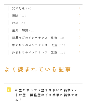
安全対策
8
掃除
10
収納
6
道具・知識
11
部屋などのメンテナンス・改造
20
水まわりのメンテナンス・改造
10
外まわりのメンテナンス・改造
10
よく読まれている記事
和室のザラザラ壁をきれいに補修する
｜砂壁・繊維壁などは簡単に補修でき
る！！