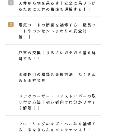
天井から物を吊るす｜安全に吊り下げ
るために天井の構造を理解する！！
電気コードの断線を補修する｜延長コ
ードやコンセントまわりの安全対
策！！
戸車の交換｜うるさいガタガタ音を解
消する！！
水道蛇口の種類と交換方法｜たくさん
ある水栓金具
ドアクローザー・ドアストッパーの取
り付け方法｜初心者向けに分かりやす
く解説！！
フローリングのキズ・へこみを補修す
る｜床をきちんとメンテナンス！！