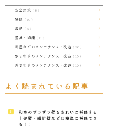
安全対策
8
掃除
10
収納
6
道具・知識
11
部屋などのメンテナンス・改造
20
水まわりのメンテナンス・改造
10
外まわりのメンテナンス・改造
10
よく読まれている記事
和室のザラザラ壁をきれいに補修する
｜砂壁・繊維壁などは簡単に補修でき
る！！