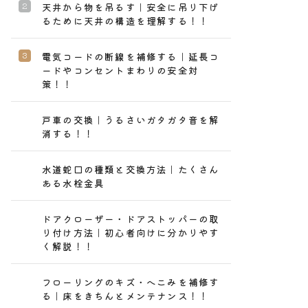
天井から物を吊るす｜安全に吊り下げ
るために天井の構造を理解する！！
電気コードの断線を補修する｜延長コ
ードやコンセントまわりの安全対
策！！
戸車の交換｜うるさいガタガタ音を解
消する！！
水道蛇口の種類と交換方法｜たくさん
ある水栓金具
ドアクローザー・ドアストッパーの取
り付け方法｜初心者向けに分かりやす
く解説！！
フローリングのキズ・へこみを補修す
る｜床をきちんとメンテナンス！！