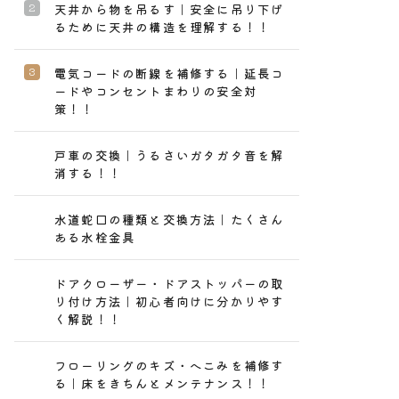
天井から物を吊るす｜安全に吊り下げ
るために天井の構造を理解する！！
電気コードの断線を補修する｜延長コ
ードやコンセントまわりの安全対
策！！
戸車の交換｜うるさいガタガタ音を解
消する！！
水道蛇口の種類と交換方法｜たくさん
ある水栓金具
ドアクローザー・ドアストッパーの取
り付け方法｜初心者向けに分かりやす
く解説！！
フローリングのキズ・へこみを補修す
る｜床をきちんとメンテナンス！！