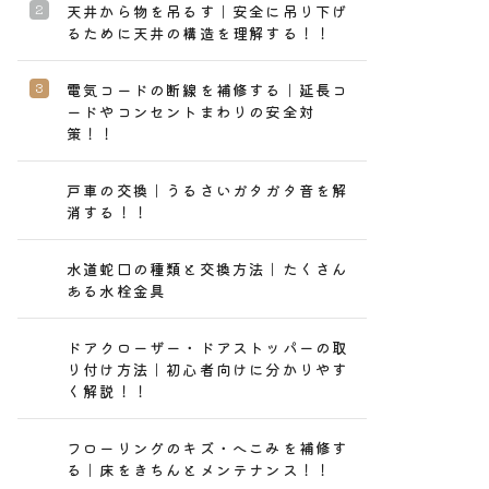
天井から物を吊るす｜安全に吊り下げ
るために天井の構造を理解する！！
電気コードの断線を補修する｜延長コ
ードやコンセントまわりの安全対
策！！
戸車の交換｜うるさいガタガタ音を解
消する！！
水道蛇口の種類と交換方法｜たくさん
ある水栓金具
ドアクローザー・ドアストッパーの取
り付け方法｜初心者向けに分かりやす
く解説！！
フローリングのキズ・へこみを補修す
る｜床をきちんとメンテナンス！！