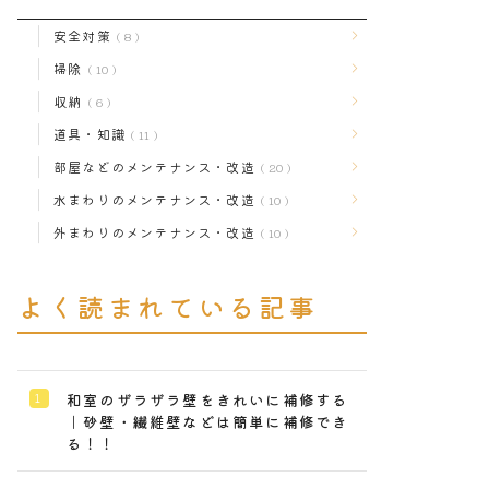
安全対策
8
掃除
10
収納
6
道具・知識
11
部屋などのメンテナンス・改造
20
水まわりのメンテナンス・改造
10
外まわりのメンテナンス・改造
10
よく読まれている記事
和室のザラザラ壁をきれいに補修する
｜砂壁・繊維壁などは簡単に補修でき
る！！