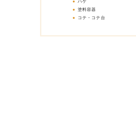
ハケ
塗料容器
コテ・コテ台