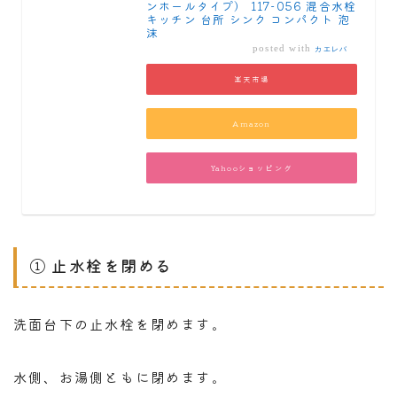
ンホールタイプ） 117-056 混合水栓
キッチン 台所 シンク コンパクト 泡
沫
posted with
カエレバ
楽天市場
Amazon
Yahooショッピング
① 止水栓を閉める
洗面台下の止水栓を閉めます。
水側、お湯側ともに閉めます。