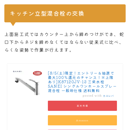
キッチン立型混合栓の交換
上面施工式ではカウンター上から締めつけができ、蛇
口下からネジを締めなくてはならない従来式に比べ、
らくな姿勢で作業が行えます。
[8/5(土)限定！エントリー＆抽選で
最大100％還元のチャンス！※上限
あり]K87120JV-13 三栄水栓
SANEI シングルワンホールスプレー
混合栓 一般地仕様 送料無料
posted with
カエレバ
楽天市場
Amazon